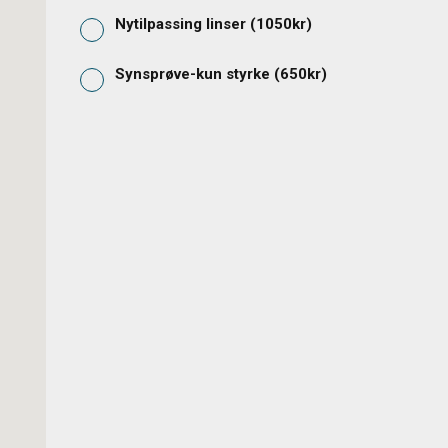
Nytilpassing linser
(
1050
kr)
Synsprøve-kun styrke
(
650
kr)