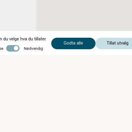
du velge hva du tillater.
Godta alle
Tillat utvalg
Nødvendig
se
Nødvendig
Åpningstider i sommer fra 13/6 - 15/8
Mandag-fredag 09.00-16.00
Lørdag stengt
VI HOLDER STENGT UKE 29 (13/7 - 18/7)