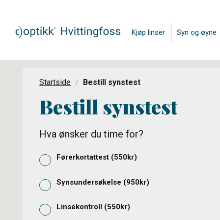
Kjøp linser
Syn og øyne
Startside
Bestill synstest
Bestill synstest
Hva ønsker du time for?
Førerkortattest
(
550
kr)
Synsundersøkelse
(
950
kr)
Linsekontroll
(
550
kr)