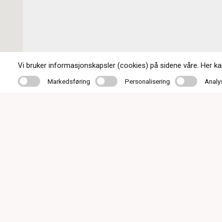
Vi bruker informasjonskapsler (cookies) på sidene våre. Her kan 
Markedsføring
Personalisering
Analyse
Markedsføring
Personalisering
Analy
Kontakt oss
32 76 84 80