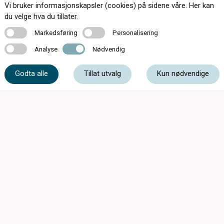
Vi bruker informasjonskapsler (cookies) på sidene våre. Her kan
Kontakt oss
du velge hva du tillater.
Markedsføring
Personalisering
Markedsføring
Personalisering
Analyse
Nødvendig
Analyse
Nødvendig
32 76 84 80
Godta alle
Tillat utvalg
Kun nødvendige
hvittingfoss@c-optikk.com
Sentrumsvn. 28, 3647 Hvittingfoss
Åpningstider i sommer fra 13/6 - 15/8
Mandag-fredag 09.00-16.00