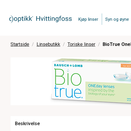
Kjøp linser
Syn og øyne
Startside
Linsebutikk
Toriske linser
BioTrue OneD
Beskrivelse