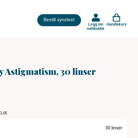
Bestill synstest
Logg inn
Handlekurv
nettbutikk
 Astigmatism, 30 linser
ELSE
30 linser