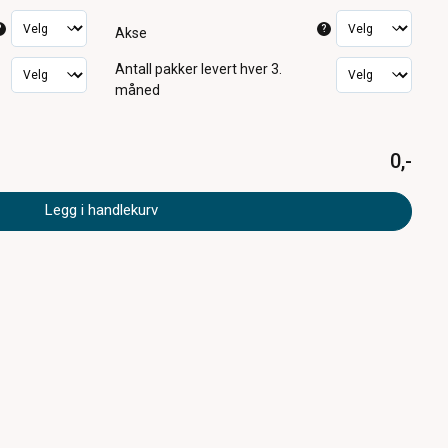
?
?
Akse
Antall pakker
levert hver 3.
måned
0,-
Legg i handlekurv