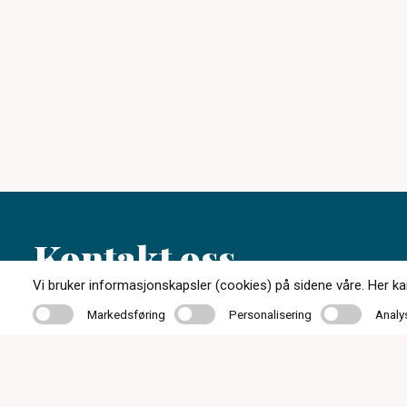
Kontakt oss
Vi bruker informasjonskapsler (cookies) på sidene våre. Her kan 
Markedsføring
Personalisering
Analyse
Markedsføring
Personalisering
Analy
32 76 84 80