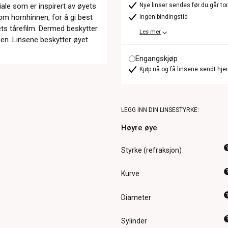
ale som er inspirert av øyets
Nye linser sendes før du går t
 hornhinnen, for å gi best
Ingen bindingstid
ets tårefilm. Dermed beskytter
Les mer
gen. Linsene beskytter øyet
Engangskjøp
Kjøp nå og få linsene sendt hje
LEGG INN DIN LINSESTYRKE:
Høyre øye
Styrke (refraksjon)
Kurve
Diameter
Sylinder