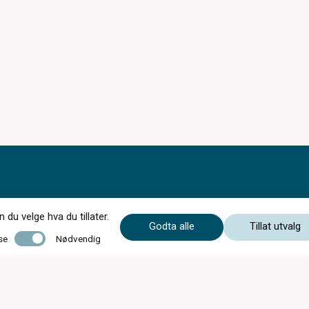
du velge hva du tillater.
Godta alle
Tillat utvalg
Nødvendig
se
Nødvendig
Åpningstider i sommer fra 13/6 - 15/8
Mandag-fredag 09.00-16.00
Lørdag stengt