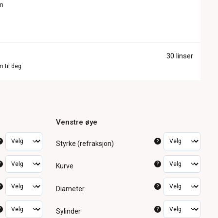
om
30 linser
m til deg
Venstre øye
?
?
Styrke (refraksjon)
?
?
Kurve
?
?
Diameter
?
?
Sylinder