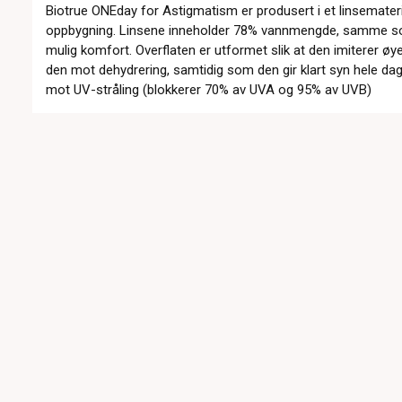
Biotrue ONEday for Astigmatism er produsert i et linsemateri
oppbygning. Linsene inneholder 78% vannmengde, samme som
mulig komfort. Overflaten er utformet slik at den imiterer øy
den mot dehydrering, samtidig som den gir klart syn hele da
mot UV-stråling (blokkerer 70% av UVA og 95% av UVB)