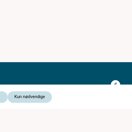
Kun nødvendige
Medlem av:
Les vår personvernerklæring