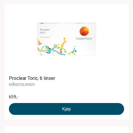
Proclear Toric, 6 linser
MÅNEDSLINSER
659
,-
Kjøp