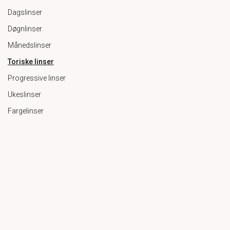
Dagslinser
Døgnlinser
Månedslinser
Toriske linser
Progressive linser
Ukeslinser
Fargelinser