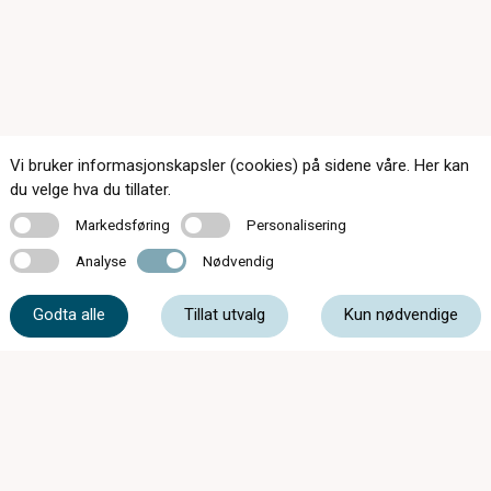
Vi bruker informasjonskapsler (cookies) på sidene våre. Her kan
du velge hva du tillater.
Kontakt oss
Markedsføring
Personalisering
Markedsføring
Personalisering
Analyse
Nødvendig
Analyse
Nødvendig
32 76 84 80
Godta alle
Tillat utvalg
Kun nødvendige