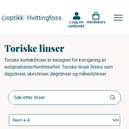
Logg inn
Handlekurv
nettbutikk
Toriske linser
Toriske kontaktlinser er beregnet for korrigering av
astigmatisme/hornhinnefeil. Toriske linser finnes som
dagslinser, ukeslinser, døgnlinser og månedslinser.