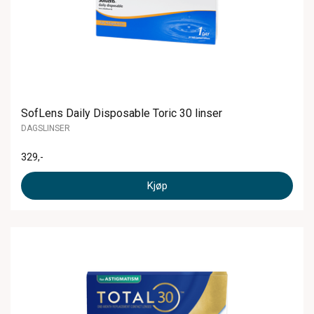
SofLens Daily Disposable Toric 30 linser
DAGSLINSER
329
,-
Kjøp