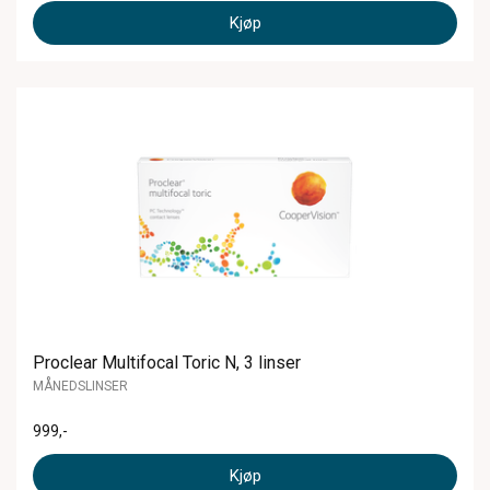
Kjøp
Proclear Multifocal Toric N, 3 linser
MÅNEDSLINSER
999
,-
Kjøp